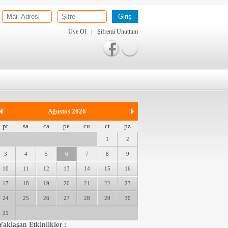
Üye Ol
|
Şifremi Unuttum
Ağustos 2026
pt
sa
ca
pe
cu
ct
pz
1
2
3
4
5
6
7
8
9
10
11
12
13
14
15
16
17
18
19
20
21
22
23
24
25
26
27
28
29
30
31
Yaklaşan Etkinlikler :