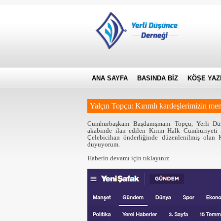
ANA SAYFA
BASINDA BİZ
KÖŞE YAZ
Yalçın Topçu: Kırımlı kardeşlerimizin men
Cumhurbaşkanı Başdanışmanı Topçu, Yerli Düş
akabinde ilan edilen Kırım Halk Cumhuriyeti i
Çelebicihan önderliğinde düzenlenilmiş olan
duyuyorum.
Haberin devamı için
tıklayınız